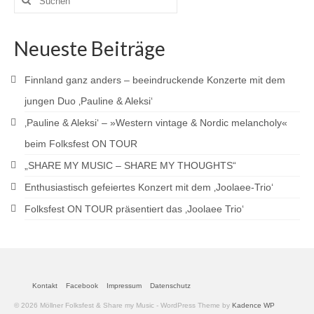
nach:
Neueste Beiträge
Finnland ganz anders – beeindruckende Konzerte mit dem
jungen Duo ‚Pauline & Aleksi‘
‚Pauline & Aleksi‘ – »Western vintage & Nordic melancholy«
beim Folksfest ON TOUR
„SHARE MY MUSIC – SHARE MY THOUGHTS“
Enthusiastisch gefeiertes Konzert mit dem ‚Joolaee-Trio‘
Folksfest ON TOUR präsentiert das ‚Joolaee Trio‘
Kontakt
Facebook
Impressum
Datenschutz
© 2026 Möllner Folksfest & Share my Music - WordPress Theme by
Kadence WP