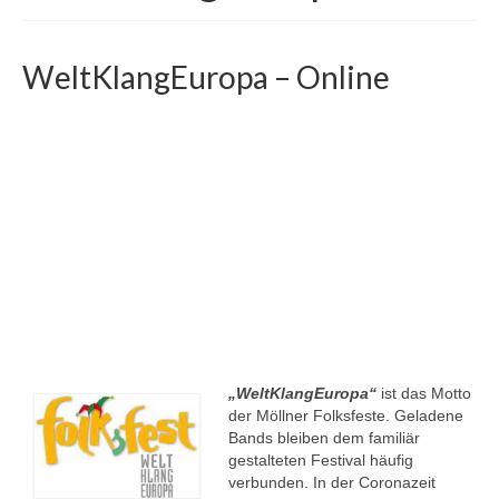
Musik und Sommerflair
Folksfest-Archiv
WeltKlangEuropa – Online
SHARE MY MUSIC
SchoolMusicWorld Europe
Verein Miteinander leben e.V. bringt
internationale Live-Musik in die Schulen der
Region
Folksfest ON TOUR
WeltKlangEuropa
Förderverein der Möllner Folksfeste
„WeltKlangEuropa“
ist das Motto
der Möllner Folksfeste. Geladene
Bands bleiben dem familiär
gestalteten Festival häufig
verbunden. In der Coronazeit