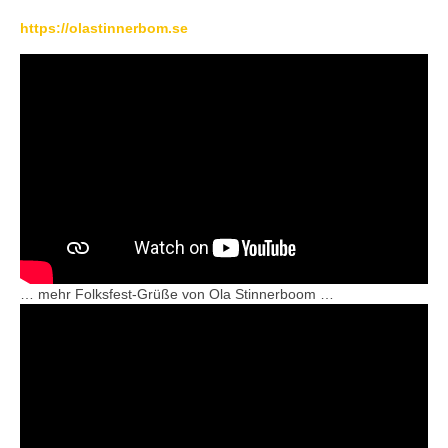
https://olastinnerbom.se
… mehr Folksfest-Grüße von Ola Stinnerboom …