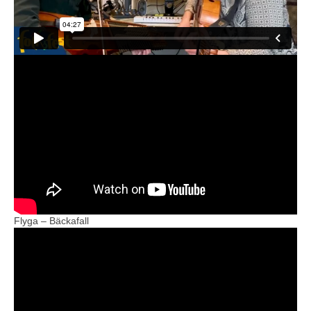
Flyga – Bäckafall