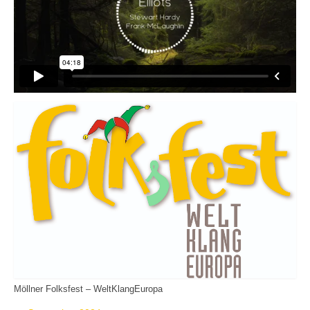
Möllner Folksfest – WeltKlangEuropa