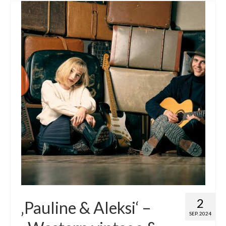
2
‚Pauline & Aleksi‘ –
SEP. 2024