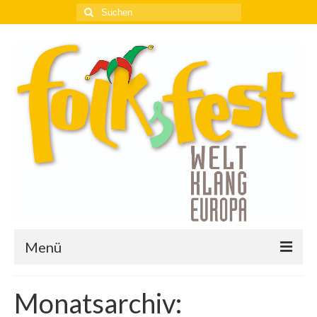
Suchen
nach:
Menü
17. Möllner Folksfest
Monatsarchiv:
17. Möllner Folksfest begeisterte mit viel