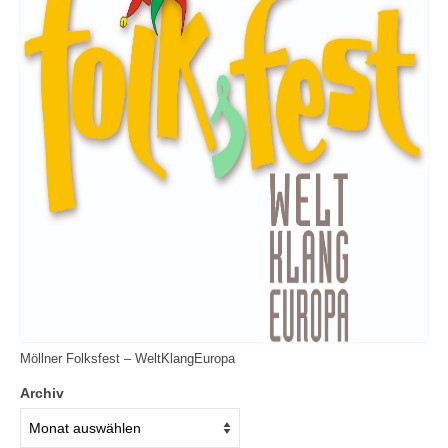
Möllner Folksfest – WeltKlangEuropa
Archiv