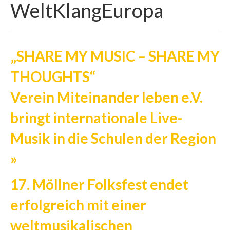
WeltKlangEuropa
Musik und Sommerflair
Folksfest-Archiv
SHARE MY MUSIC
„SHARE MY MUSIC – SHARE MY
SchoolMusicWorld Europe
THOUGHTS“
Verein Miteinander leben e.V. bringt
Verein Miteinander leben e.V.
internationale Live-Musik in die Schulen der
Region
bringt internationale Live-
Musik in die Schulen der Region
Folksfest ON TOUR
»
WeltKlangEuropa
Förderverein der Möllner Folksfeste
17. Möllner Folksfest endet
erfolgreich mit einer
weltmusikalischen