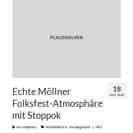
18
Echte Möllner
AUG. 2020
Folksfest-Atmosphäre
mit Stoppok
von
vmladmin
|
Veröffentlicht in:
Uncategorized
|
0