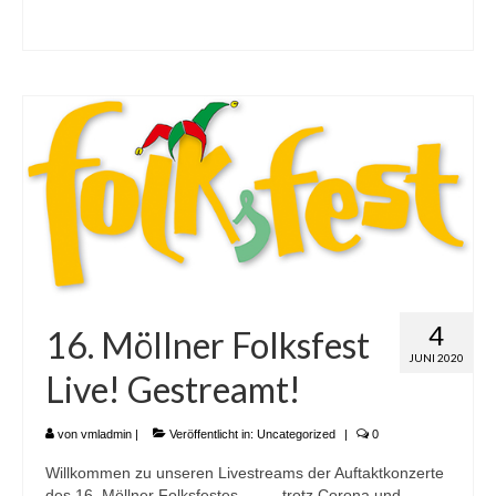
4
16. Möllner Folksfest
JUNI 2020
Live! Gestreamt!
von
vmladmin
|
Veröffentlicht in:
Uncategorized
|
0
Willkommen zu unseren Livestreams der Auftaktkonzerte
des 16. Möllner Folksfestes … … trotz Corona und