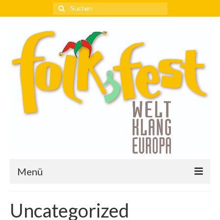
Suchen
nach:
Menü
17. Möllner Folksfest
Uncategorized
17. Möllner Folksfest begeisterte mit viel