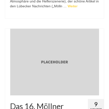
Atmosphäre und die Helferszenerie), der schöne Artikel in
den Lübecker Nachrichten („Mölln …
Weiter
9
Das 16. Möllner
JUNI 2020