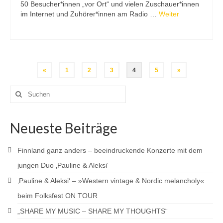
50 Besucher*innen „vor Ort“ und vielen Zuschauer*innen
im Internet und Zuhörer*innen am Radio …
Weiter
Seitennummerierung
«
1
2
3
4
5
»
der
Suchen
nach:
Beiträge
Neueste Beiträge
Finnland ganz anders – beeindruckende Konzerte mit dem
jungen Duo ‚Pauline & Aleksi‘
‚Pauline & Aleksi‘ – »Western vintage & Nordic melancholy«
beim Folksfest ON TOUR
„SHARE MY MUSIC – SHARE MY THOUGHTS“