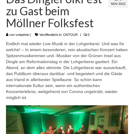
NOV. 2022
Musik und Sommerflair
zu Gast beim
Folksfest-Archiv
Möllner Folksfest
SHARE MY MUSIC
von
vmladmin
|
Veröffentlicht in:
ONTOUR
|
0
SchoolMusicWorld Europe
Endlich mal wieder Live-Musik in der Lohgerberei: Und was für
welche! – In einem besonderen, rein akustischen Konzert haben
Verein Miteinander leben e.V. bringt
Spitzenmusikerinnen und -Musiker von der Grünen Insel aus
internationale Live-Musik in die Schulen der
Dingle am Reformationstag in der Lohgerberei gastiert. Ein
Region
Abend, an dem alles stimmte: Die Lohgerberei war ausverkauft,
das Publikum überaus dankbar und begeistert und die Gäste
Folksfest ON TOUR
aus Irland in allerbester Spiellaune. So schön kann
internationale Kultur sein, wenn ein authentisches
WeltKlangEuropa
Konzerterlebnis, weitgehend von Corona ungetrübt, wieder
möglich ist.
Förderverein der Möllner Folksfeste